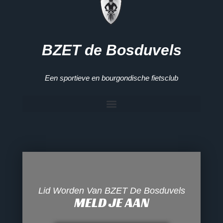
BZET de Bosduvels
Een sportieve en bourgondische fietsclub
Lid Worden Van BZET De Bosduvels
MELD JE AAN