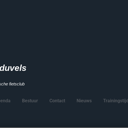
duvels
che fietsclub
enda
Bestuur
Contact
Nieuws
Trainingstij